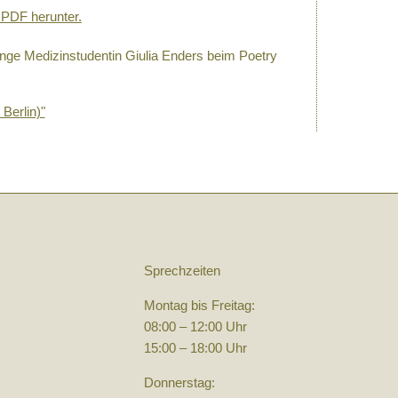
 PDF herunter.
nge Medizinstudentin Giulia Enders beim Poetry
Berlin)"
Sprechzeiten
Montag bis Freitag:
08:00 – 12:00 Uhr
15:00 – 18:00 Uhr
Donnerstag: