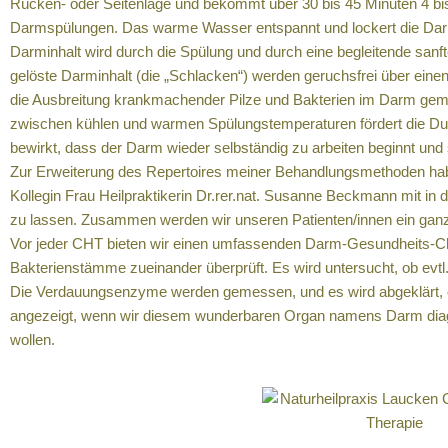
Rücken- oder Seitenlage und bekommt über 30 bis 45 Minuten 4 bi
Darmspülungen. Das warme Wasser entspannt und lockert die Dar
Darminhalt wird durch die Spülung und durch eine begleitende sa
gelöste Darminhalt (die „Schlacken“) werden geruchsfrei über einen
die Ausbreitung krankmachender Pilze und Bakterien im Darm gemin
zwischen kühlen und warmen Spülungstemperaturen fördert die Du
bewirkt, dass der Darm wieder selbständig zu arbeiten beginnt und 
Zur Erweiterung des Repertoires meiner Behandlungsmethoden hab
Kollegin Frau Heilpraktikerin Dr.rer.nat. Susanne Beckmann mit in 
zu lassen. Zusammen werden wir unseren Patienten/innen ein ganz
Vor jeder CHT bieten wir einen umfassenden Darm-Gesundheits-Che
Bakterienstämme zueinander überprüft. Es wird untersucht, ob evtl
Die Verdauungsenzyme werden gemessen, und es wird abgeklärt, ob e
angezeigt, wenn wir diesem wunderbaren Organ namens Darm diag
wollen.