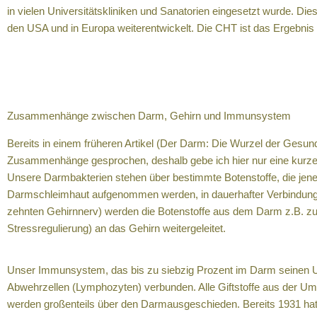
in vielen Universitätskliniken und Sanatorien eingesetzt wurde. D
den USA und in Europa weiterentwickelt. Die CHT ist das Ergebnis d
Zusammenhänge zwischen Darm, Gehirn und Immunsystem
Bereits in einem früheren Artikel (Der Darm: Die Wurzel der Gesund
Zusammenhänge gesprochen, deshalb gebe ich hier nur eine kur
Unsere Darmbakterien stehen über bestimmte Botenstoffe, die jene
Darmschleimhaut aufgenommen werden, in dauerhafter Verbindung
zehnten Gehirnnerv) werden die Botenstoffe aus dem Darm z.B. zu
Stressregulierung) an das Gehirn weitergeleitet.
Unser Immunsystem, das bis zu siebzig Prozent im Darm seinen Ur
Abwehrzellen (Lymphozyten) verbunden. Alle Giftstoffe aus der U
werden großenteils über den Darmausgeschieden. Bereits 1931 hatt