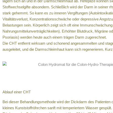
lagern sich an und in der Darmschleimhaut ab. Hefepilze können si
Stoffwechselgifte absondern. Schließlich wird der Darm in seiner r
stark gehemmt. So kann es zu inneren Vergiftungen (Autointoxika
Vitalitätsverlust, Konzentrationsschwäche oder depressive Angst
Belastungen sein. Körperlich zeigt sich oft eine Immunschwächung (z
Nahrungsmittelunverträglichkeiten). Erhöhter Blutdruck, Migräne 
Psoriasis) werden heute auch einem trägen Darm zugerechnet.
Die CHT entfernt wirksam und schonend angesammelten und stagni
ausgeleitet, und die Darmschleimhaut kann sich regenerieren. Kurz:
Ablauf einer CHT
Bei dieser Behandlungsmethode wird der Dickdarm des Patienten ode
kleines Kunststoffröhrchen sanft mit temperiertem Wasser gespült. D