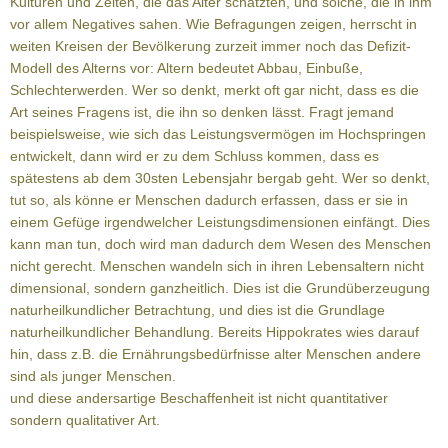
Kulturen und Zeiten, die das Alter schätzten, und solche, die in ihm
vor allem Negatives sahen. Wie Befragungen zeigen, herrscht in
weiten Kreisen der Bevölkerung zurzeit immer noch das Defizit-
Modell des Alterns vor: Altern bedeutet Abbau, Einbuße,
Schlechterwerden. Wer so denkt, merkt oft gar nicht, dass es die
Art seines Fragens ist, die ihn so denken lässt. Fragt jemand
beispielsweise, wie sich das Leistungsvermögen im Hochspringen
entwickelt, dann wird er zu dem Schluss kommen, dass es
spätestens ab dem 30sten Lebensjahr bergab geht. Wer so denkt,
tut so, als könne er Menschen dadurch erfassen, dass er sie in
einem Gefüge irgendwelcher Leistungsdimensionen einfängt. Dies
kann man tun, doch wird man dadurch dem Wesen des Menschen
nicht gerecht. Menschen wandeln sich in ihren Lebensaltern nicht
dimensional, sondern ganzheitlich. Dies ist die Grundüberzeugung
naturheilkundlicher Betrachtung, und dies ist die Grundlage
naturheilkundlicher Behandlung. Bereits Hippokrates wies darauf
hin, dass z.B. die Ernährungsbedürfnisse alter Menschen andere
sind als junger Menschen.
und diese andersartige Beschaffenheit ist nicht quantitativer
sondern qualitativer Art.