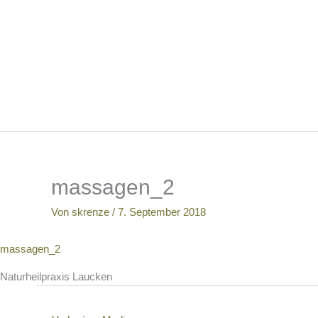
Zum
Inhalt
springen
massagen_2
Von
skrenze
/
7. September 2018
massagen_2
Naturheilpraxis Laucken